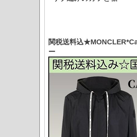
関税送料込★MONCLER*C
ー