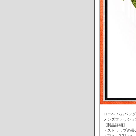
ロエベ バムバッグ 
メンズファッション
【製品詳細】
・ストラップの長さ: 5
・重さ : 0.31 kg