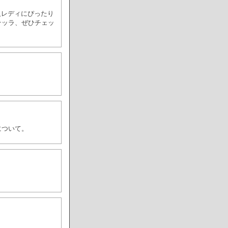
人レディにぴったり
テッラ、ぜひチェッ
について。