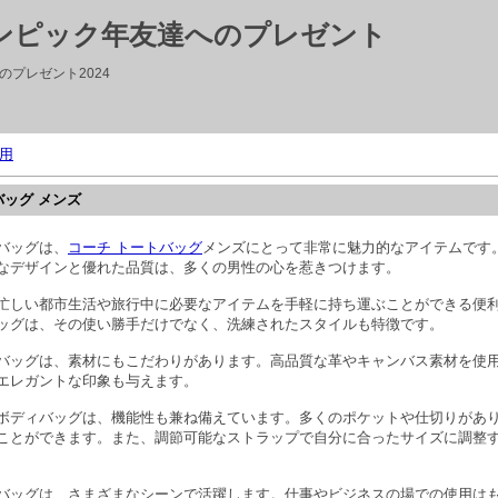
リンピック年友達へのプレゼント
プレゼント2024
用
バッグ メンズ
バッグは、
コーチ トートバッグ
メンズにとって非常に魅力的なアイテムです
なデザインと優れた品質は、多くの男性の心を惹きつけます。
忙しい都市生活や旅行中に必要なアイテムを手軽に持ち運ぶことができる便
ッグは、その使い勝手だけでなく、洗練されたスタイルも特徴です。
バッグは、素材にもこだわりがあります。高品質な革やキャンバス素材を使
エレガントな印象も与えます。
ボディバッグは、機能性も兼ね備えています。多くのポケットや仕切りがあ
ことができます。また、調節可能なストラップで自分に合ったサイズに調整
バッグは、さまざまなシーンで活躍します。仕事やビジネスの場での使用は