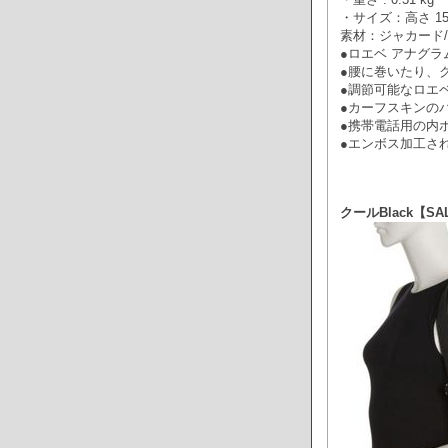
・サイズ：高さ 15.5
素材：ジャカード
●ロエベ アナグラ
●腰に巻いたり、
●調節可能なロエ
●カーフスキンの
●携帯電話用の内
●エンボス加工さ
クールBlack【SAL