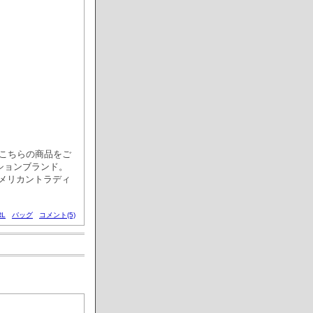
の中からこちらの商品をご
ッションブランド。
メリカントラディ
L
バッグ
コメント(5)