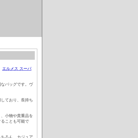
。
エルメス スーパ
利なバッグです。ヴ
用しており、長持ち
り、小物や貴重品を
することも可能で
もちろん、カジュア