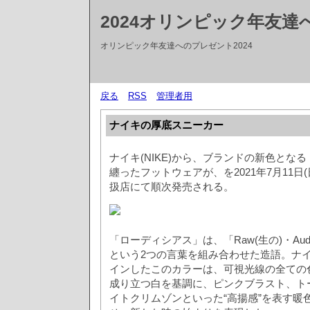
2024オリンピック年友
オリンピック年友達へのプレゼント2024
戻る
RSS
管理者用
ナイキの厚底スニーカー
ナイキ(NIKE)から、ブランドの新色とな
纏ったフットウェアが、を2021年7月11日
扱店にて順次発売される。
「ローディシアス」は、「Raw(生の)・Audac
という2つの言葉を組み合わせた造語。ナ
インしたこのカラーは、可視光線の全ての
成り立つ白を基調に、ピンクブラスト、ト
イトクリムゾンといった“高揚感”を表す暖