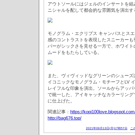
アウトソールにはジェルのインサートを組み
ニシャルを配して都会的な雰囲気を演出す
モノグラム・エクリプス キャンバスとス
感のコントラストを表現したスニーカーも
パーがシックさを見せる一方で、ホワイト
ムードをもたらしている。
また、ヴィヴィッドなグリーンのシューズ
イコニックなモノグラム・モチーフとLV 
レイフルな印象を演出。ソールからアッパ
で統一した、アイキャッチなカラーリング
に仕上げた。
関連記事：
https://kopi100love.blogspot.com
http://bag676.top/
2021年09月13日(月)17時57分
こ