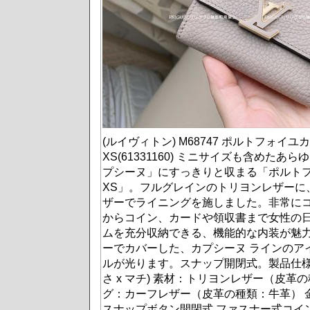
(ルイヴィトン) M68747 ポルトフォイユ
XS(61331160) ミニサイズも含めた
プシーヌ」にすっきりと収まる「ポルトフ
XS」。フルグレインのトリヨンレザーに
ザーでライニングを施しました。非常に
からコイン、カードや領収書まで女性の
ムを充分収納できる、機能的な内装が魅力
ーでカバーした、カプシーヌ ラインのア
ルが光ります。スナップ開閉式。製品仕様10 x 8
さ x マチ) 素材：トリヨンレザー（皮革
グ：カーフレザー（皮革の種類：牛革） 
スナップボタン開閉式 ファスナー式コイ