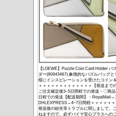
【LOEWE】Puzzle Coin Card Hold
ダー(90943467) 象徴的なパズルバッ
様にインスピレーションを受けたコイン
＋＋＋＋＋＋＋＋＋＋＋＋＋【発送まで
ご注文確定後3−5日間程での発送・〇商
日程での発送【配送期間】・RoyalMail→
DHLEXPRESS→4−7日間程＋＋＋＋
発送後の紛失等トラブルに関しまして、
ねますので、必ずバイマ安心プラスへの