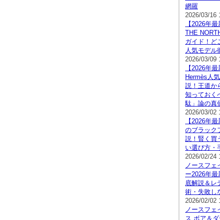
網羅
2026/03/16 
【2026年
THE NOR
ガイド！ど
人気モデル
2026/03/09 
【2026年最新
Hermès
説！王道か
知っておく
駄」論の真
2026/03/02 
【2026年
のブラック
説！賢く買
い選び方・
2026/02/24 
ノースフェ
ー2026年
底解説＆レ
術・失敗し
2026/02/02 
ノースフェ
ス ボア＆