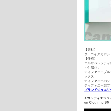
【素材】
ターコイズカボシ
【仕様】
エルサペレッティ
・付属品：
ティファニーブル
ックス
ティファニーのシ
ティファニー製ブ
ブランドジュエリ
3.カルティエジュ
un Clou ring SM