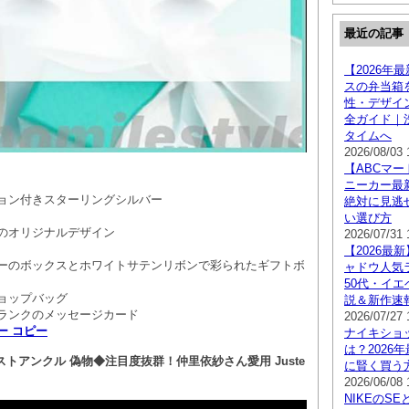
最近の記事
【2026年
スの弁当箱
性・デザイ
全ガイド｜
タイムへ
2026/08/03 
【ABCマート
ニーカー最
ョン付きスターリングシルバー
絶対に見逃
い選び方
のオリジナルデザイン
2026/07/31 
【2026最
ーのボックスとホワイトサテンリボンで彩られたギフトボ
ャドウ人気ラ
50代・イエ
ョップバッグ
説＆新作速
ランクのメッセージカード
2026/07/27 
ー コピー
ナイキショ
は？2026
ストアンクル 偽物◆注目度抜群！仲里依紗さん愛用 Juste
に賢く買う
2026/06/08 
NIKEのSE