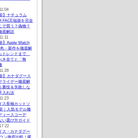
11:04
最新】ナチュラム
TH FACE福袋を完全
こで買う？偽物？
徹底解説
11:11
】Apple Watch
人気色・新作を徹底解
らトレンドまで、
べき全てと「無
価
11:28
最新】カナダグース
フライデー徹底解
う裏技＆失敗しな
手入れ法
11:23
イス長袖カットソ
最新｜人気モデル徹
ディースコーデ
ない選び方ガイド
17:22
イス・カナダグー
ダウン徹底比較！暖