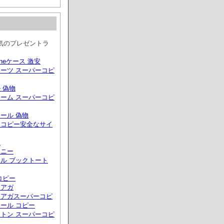
気のプレゼントラ
phoneケース 激安
ーツ スーパーコピ
 偽物
ーム スーパーコピ
ール 偽物
ーコピー安全なサイ
ヌ
ァニー
ル ブックトート
コピー
シアガ
シアガスーパーコピ
ール コピー
トン スーパーコピ