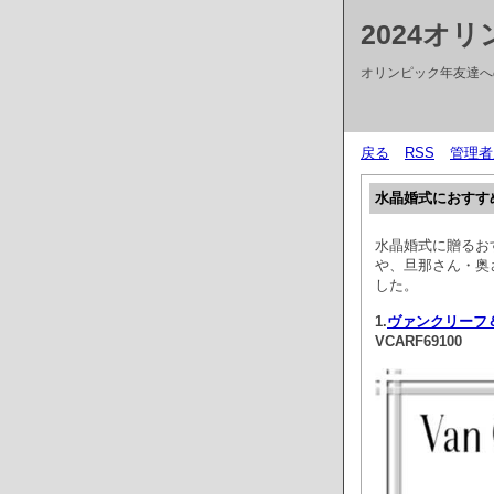
2024オ
オリンピック年友達への
戻る
RSS
管理者
水晶婚式におすす
水晶婚式に贈るお
や、旦那さん・奥
した。
1.
ヴァンクリーフ
VCARF69100