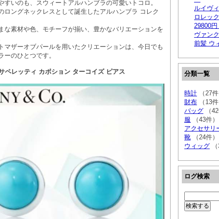
やすいのも、スウィートアルハンブラの可愛いトコロ。
ルイヴィ
のロングネックレスとして誕生したアルハンブラ コレク
ロレック
29800
まな素材や色、モチーフが揃い、豊かなバリエーションを
ヴァン
。
前髪 ウ
トマザーオブパールを用いたクリエーションは、今日でも
ラーのひとつです。
】エルサペレッティ カボション ターコイズ ピアス
分類一覧
時計
（27
財布
（13
バッグ
（4
服
（43件）
アクセサリ
靴
（24件）
ウィッグ
（
ログ検索