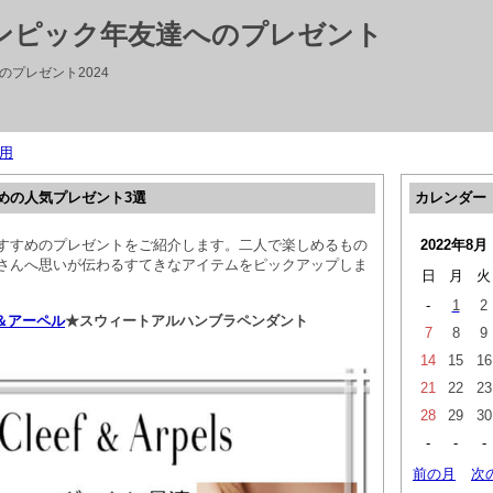
リンピック年友達へのプレゼント
プレゼント2024
用
めの人気プレゼント3選
カレンダー
すすめのプレゼントをご紹介します。二人で楽しめるもの
2022年8月
さんへ思いが伝わるすてきなアイテムをピックアップしま
日
月
火
-
1
2
＆アーペル
★スウィートアルハンブラペンダント
7
8
9
14
15
16
21
22
23
28
29
30
-
-
-
前の月
次