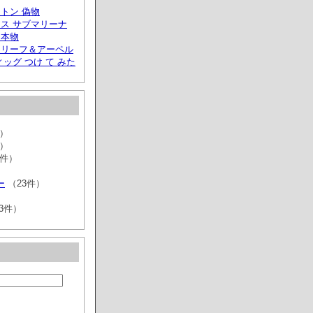
トン 偽物
ス サブマリーナ
円 本物
クリーフ＆アーペル
ィッグ つけ て みた
件）
件）
2件）
ー
（23件）
3件）