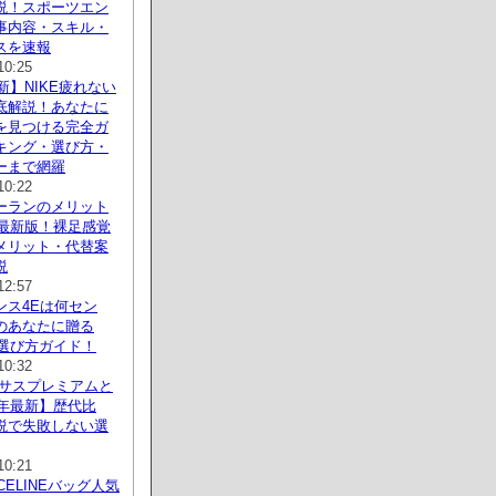
説！スポーツエン
事内容・スキル・
スを速報
10:25
最新】NIKE疲れない
底解説！あなたに
を見つける完全ガ
キング・選び方・
ーまで網羅
10:22
ーランのメリット
年最新版！裸足感覚
メリット・代替案
説
12:57
ンス4Eは何セン
のあなたに贈る
新選び方ガイド！
10:32
ガサスプレミアムと
6年最新】歴代比
説で失敗しない選
10:21
CELINEバッグ人気