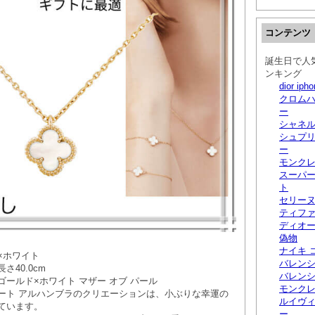
コンテンツ
誕生日で人
ンキング
dior i
クロムハ
ー
シャネル
シュプリ
ー
モンクレ
スーパ
ト
セリー
ティフ
ディオー
偽物
ナイキ 
×ホワイト
バレン
さ40.0cm
バレン
ールド×ホワイト マザー オブ パール
モンクレ
ート アルハンブラのクリエーションは、小ぶりな幸運の
ルイヴィ
ています。
ー