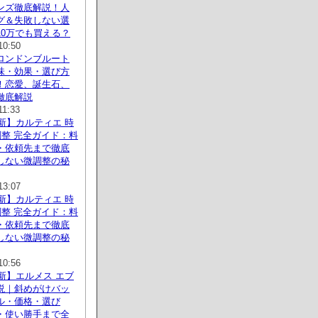
ンズ徹底解説！人
グ＆失敗しない選
10万でも買える？
10:50
ロンドンブルート
味・効果・選び方
！恋愛、誕生石、
徹底解説
11:33
最新】カルティエ 時
調整 完全ガイド：料
・依頼先まで徹底
しない微調整の秘
13:07
最新】カルティエ 時
調整 完全ガイド：料
・依頼先まで徹底
しない微調整の秘
10:56
最新】エルメス エブ
説｜斜めがけバッ
ル・価格・選び
・使い勝手まで全