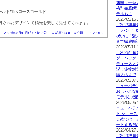
速報：一番
格別徹底解
ールド/18Kローズゴールド
デルも！
2026/05/15 
練されたデザインで指先を美しく見せてくれます。
【2026年
ー ハンド 
2022年08月01日(月)15時38分
この記事のURL
未分類
コメント(13)
祝いに！魅
まで徹底解
2026/05/11 
【2026年
ダーバッグ
ディース人
説！偽物対
購入法まで
2026/05/07 
ニューバラ
おしゃれな
モデル別機
2026/05/05 
ニューバラン
ト シュー
じめての一
ートする選
2026/04/27 
【2026年