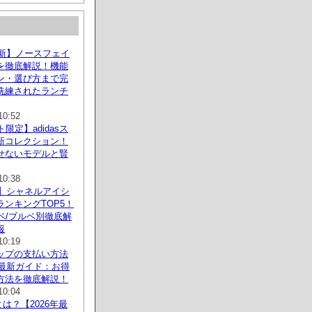
最新】ノースフェイ
を徹底解説！機能
ン・選び方まで完
洗練されたランチ
10:52
限定】adidasス
新コレクション！
せないモデルと賢
10:38
新】シャネルアイシ
ンキングTOP5！
ベ/ブルベ別徹底解
報
10:19
ップの支払い方法
年最新ガイド：お得
方法を徹底解説！
10:04
とは？【2026年最