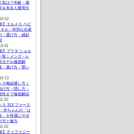
人気は？年齢・価
説＆有名人愛用モ
10:52
最新】エルメス ベビ
タオル：特別な出産
力・選び方・縁起
説
10:41
最新】プラダ ショル
一覧｜メンズ・レ
気モデル徹底解
策・選び方・賢い
10:13
ンス靴紐通し方｜
結び方・隠し方・
能性まで徹底解説
11:02
ス 313 ファース
ズ：赤ちゃんの「は
歩」を快適にサポ
び方と魅力
11:02
最新】ティファニー