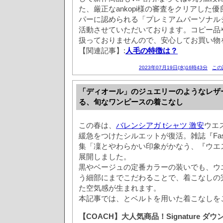
た、厳正なankopi様の審査をクリアした
パーに認められる「プレミアムパーソナル
活動させていただいております。コピー品
扱っておりませんので、安心してお買い物
【関連記事】:
人毛の特徴は？
2023年07月19日(水)16時43分
この
「ディオール」のジュエリーのようなレザ
る、旬なワンピースの着こなし
この春は、
バレンシアガ tシャツ 激安
ウエ
緩急をつけたシルエットが復活。雑誌『Fash
集「凜とやわらかい印象がかなう、『ウエ
展開しました。
黒やベージュの定番カラーの装いでも、ウ
う細部にまでこだわることで、着こなしの
た空気感が生まれます。
本記事では、とベルトを用いた着こなしを
【COACH】大人気商品！Signature ダウ