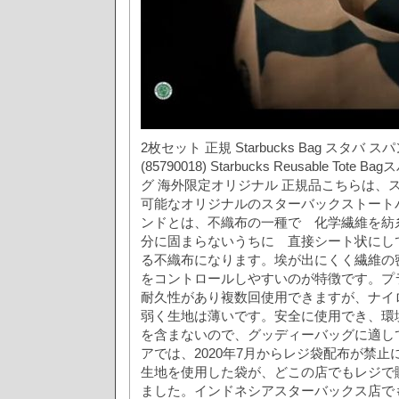
2枚セット 正規 Starbucks Bag スタバ
(85790018) Starbucks Reusable To
グ 海外限定オリジナル 正規品こちらは、
可能なオリジナルのスターバックストート
ンドとは、不織布の一種で 化学繊維を紡
分に固まらないうちに 直接シート状にし
る不織布になります。埃が出にくく繊維の
をコントロールしやすいのが特徴です。プ
耐久性があり複数回使用できますが、ナイ
弱く生地は薄いです。安全に使用でき、環
を含まないので、グッディーバッグに適し
アでは、2020年7月からレジ袋配布が禁
生地を使用した袋が、どこの店でもレジで
ました。インドネシアスターバックス店で