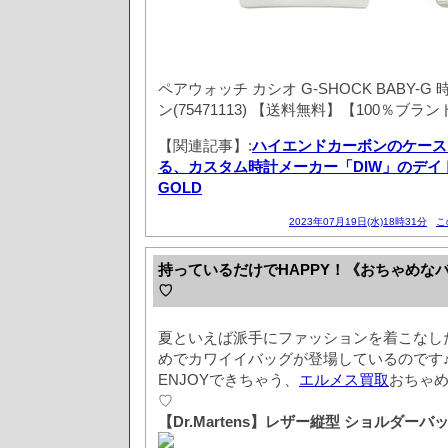
ペアウォッチ カシオ G-SHOCK BABY-G
ン(75471113) 【送料無料】【100％ブ
【関連記事】:
ハイエンドカーボンのケース
る、カスタム時計メーカー「DIW」のデイトナ
GOLD
2023年07月19日(水)18時31分
こ
持っているだけでHAPPY！《おちゃめな
♡
夏といえば派手にファッションを着こなし
めでカワイイバッグが登場しているのです
ENJOYできちゃう、
エルメス買取
おちゃ
♡
【Dr.Martens】レザー縦型 ショルダーバ