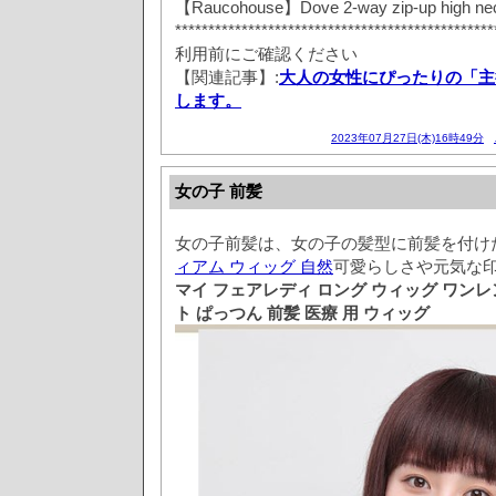
【Raucohouse】Dove 2-way zip-up high nec
**********************************************
利用前にご確認ください
【関連記事】:
大人の女性にぴったりの「主
します。
2023年07月27日(木)16時49分
女の子 前髪
女の子前髪は、女の子の髪型に前髪を付け
ィアム ウィッグ 自然
可愛らしさや元気な
マイ フェアレディ ロング ウィッグ ワンレ
ト ぱっつん 前髪 医療 用 ウィッグ