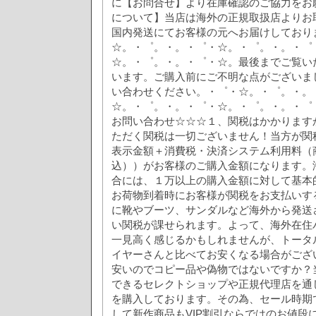
に【お問合せ】より在庫確認のご協力をお
について】当店は海外の正規取扱店よりお
国内発送にてお客様の元へお届けしており
☆。・゜。・。・゜・☆。・゜。・。・゜
☆。・゜。・。・゜・☆。最後までご覧い
います。ご購入前にご不明な点がございま
い合わせください。・゜・☆。・゜。・。
☆。・゜。・。・゜・☆。・゜。・。・゜
お問い合わせ☆☆☆１、関税はかかります
ただく関税は一切ございません！当方が関
表示金額＋消費税・決済システム利用料（商
込））がお客様のご購入金額になります。
合には、１万以上の購入金額に対して基本
お荷物到着時にお客様が関税をお支払いす
に靴やブーツ、サンダルなど海外から発送
い関税が課せられます。よって、海外在住
一見高く感じるかもしれませんが、トータ
イヤーさんと比べてお安くなる場合がござ
安いのでコピー品や偽物ではないですか？
できるセレクトショップや正規代理店を通して、
を購入しております。その為、セール時期
して新作商品もVIP割引ならではのお値段