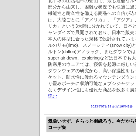
北半球の山岳地帯の登山で、最も過酷なル
部分から由来し、困難な状況でも快適に過
機能性と耐久性を備える商品への自信が込
は、大陸ごとに「アメリカ」、「アジア」
リカ」という3大陸に分かれていて、日本
ャンダイズで展開されており、日本で販売
本人の体型に合った規格で設計されていま
ルのリモ(rimo)、スノーシティ(snow ci
ルトン(dalton)アノラック、またダウンでは
super air down、exploringなどは
防寒用のウェアでは、寝袋を起源に厳しい
ダウンウェアの研究から、高い保温性をも
ケット、防水性に優れるマウンテンダウン
り畳みポーチに収納可能なヌプシジャケッ
なくデザイン性にも優れた商品を数多く展
読む
2023年07月18日(火)16時41分
気負いせず、さらっと羽織ろう。今だから
コーデ集