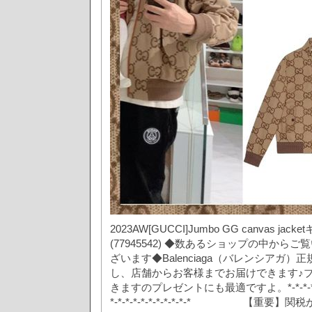
2023AW[GUCCI]Jumbo GG canvas j
(77945542) ◆数あるショップの中から
ざいます◆Balenciaga（バレンシアガ
し、店舗からお客様までお届けできます♪
きますのプレゼントにも最適ですよ。*-*-*-*-*-*-*-*-
*-*-*-*-*-*-*-*-*-*-* 【重要】