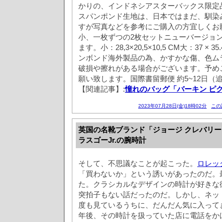
かりの、インドネシアスターバックス限定
スパンポンド生地は、日本ではまだ、馴染
すが写真などを参考にご購入の方宜しくお
小、一枚ずつの2枚セットニューバージョ
ます。小：28,3×20,5×10,5 CM大：37 × 35
ンボンド海外製品の為、かすかな傷、色ム
破損や擦れがある場合がございます。予め
願い致します。国際書留郵便 約5~12日（
【関連記事】:
憧れのバッグ「バーキン ピ
2023年07月28日(金)18時02分
この
英国の名靴ブランド「ジョージ クレバリー
ラスゴーJr.の腕時計
そして、不思議なことが起こった。
ロレッ
「買わないか」という誘いがあったのだ。
た。クラシカルなデザインの時計が好きな
突拍子もない話だったのだ。しかし、ネット
度も見ているうちに、だんだん気に入って
年後、その時計を扱っていた店に電話をか