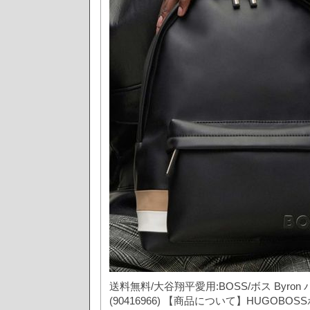
送料無料/大谷翔平愛用:BOSS/ボス Byro
(90416966) 【商品について】HUGOB