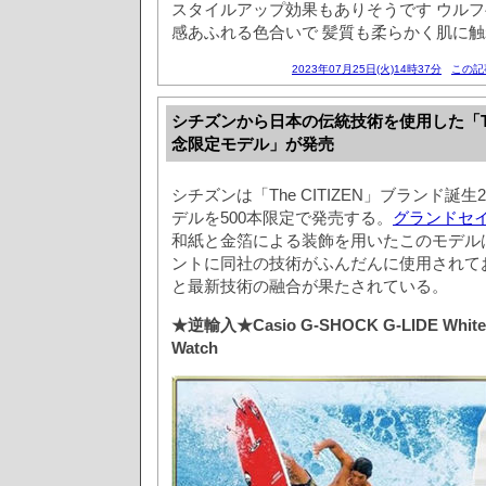
スタイルアップ効果もありそうです ウル
感あふれる色合いで 髪質も柔らかく肌に
2023年07月25日(火)14時37分
この記
シチズンから日本の伝統技術を使用した「The 
念限定モデル」が発売
シチズンは「The CITIZEN」ブランド誕
デルを500本限定で発売する。
グランドセイ
和紙と金箔による装飾を用いたこのモデル
ントに同社の技術がふんだんに使用されて
と最新技術の融合が果たされている。
★逆輸入★Casio G-SHOCK G-LIDE White S
Watch