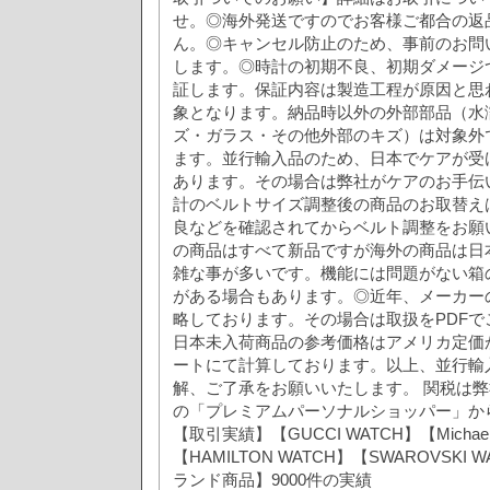
せ。◎海外発送ですのでお客様ご都合の返
ん。◎キャンセル防止のため、事前のお問
します。◎時計の初期不良、初期ダメージ
証します。保証内容は製造工程が原因と思
象となります。納品時以外の外部部品（水
ズ・ガラス・その他外部のキズ）は対象外
ます。並行輸入品のため、日本でケアが受
あります。その場合は弊社がケアのお手伝
計のベルトサイズ調整後の商品のお取替え
良などを確認されてからベルト調整をお願
の商品はすべて新品ですが海外の商品は日
雑な事が多いです。機能には問題がない箱
がある場合もあります。◎近年、メーカー
略しております。その場合は取扱をPDFで
日本未入荷商品の参考価格はアメリカ定価
ートにて計算しております。以上、並行輸
解、ご了承をお願いいたします。 関税は弊社
の「プレミアムパーソナルショッパー」か
【取引実績】【GUCCI WATCH】【Michael 
【HAMILTON WATCH】【SWAROVSKI
ランド商品】9000件の実績