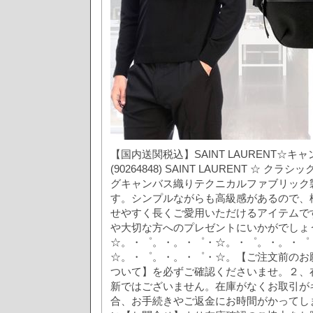
【国内送関税込】SAINT LAURENT☆キ
(90264848) SAINT LAURENT ☆ 
グキャンバス織りテクニカルファブリック
す。シンプルながらも高級感があるので、
せやすく長くご愛用いただけるアイテムで
や大切な方へのプレゼントにいかがでしょ
☆。・゜。・。・゜・☆。・゜。・。・゜
☆。・゜。・。・゜・☆。【ご注文前のお
ついて】を必ずご確認くださいませ。２、
新ではございません。在庫がなくお取引が
合、お手続きやご返金にお時間がかってし