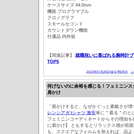
ケースサイズ 44.0mm
機能 プログラマブル
クロノグラフ
スモールセコンド
カウントダウン機能
付属品 内外箱
【関連記事】:
就職祝いに喜ばれる腕時計ブ
TOP5
2023年07月28日(金)17時35分
こ
何げないのに余裕を感じる！フェミニンス
肩かけ
「肩かけすると、なぜかぐっと素敵さが増
レンシアガ tシャツ 激安
単に＂着る＂のと
フェミニンコーディネートからその理由を
に肩かけ】 ともするとリラックス感が前
も、スクエアなフォルムを加えれば、品よ